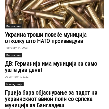
Популарно
Украина троши повеќе муниција
отколку што НАТО произведува
February 14, 2023
Популарно
ДВ: Германија има муниција за само
уште два дена!
December 7, 2022
Македонија
Грција бара објаснување за падот на
украинскиот авион полн со српска
муниција за Бангладеш