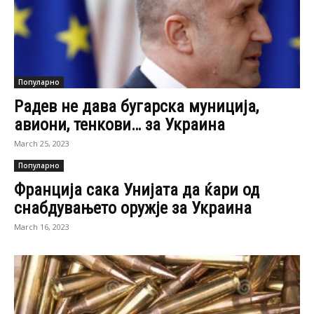
Популарно
Радев не дава бугарска муниција,
авиони, тенкови… за Украина
March 25, 2023
Популарно
Франција сака Унијата да ќари од
снабдувањето оружје за Украина
March 16, 2023