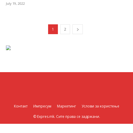
July 19, 2022
1
2
Контакт
Импресум
Маркетинг
Услови за користење
© Expres.mk. Сите права се задржани.