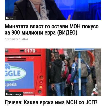
Видео
Минатата власт го остави МОН покусо
за 900 милиони евра (ВИДЕО)
November 1, 2024
Македонија
Грчева: Каква врска има МОН со ЈСП?