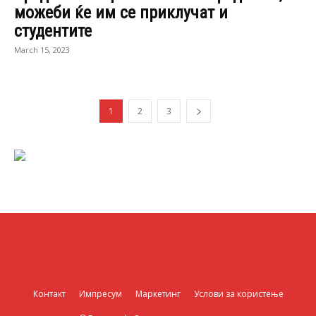
можеби ќе им се приклучат и
студентите
March 15, 2023
1
2
3
Контакт
Импресум
Маркетинг
Услови за користење