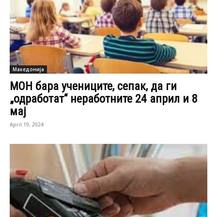
Македонија
МОН бара учениците, сепак, да ги
„одработат“ неработните 24 април и 8
мај
April 19, 2024