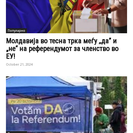
Популарно
Молдавија во тесна трка меѓу ,,да” и
„не“ на референдумот за членство во
ЕУ!
October 21, 2024