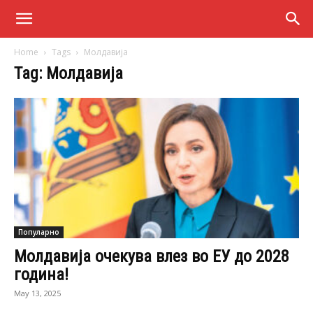
Home
Tags
Молдавија
Tag: Молдавија
Популарно
Молдавија очекува влез во ЕУ до 2028
година!
May 13, 2025