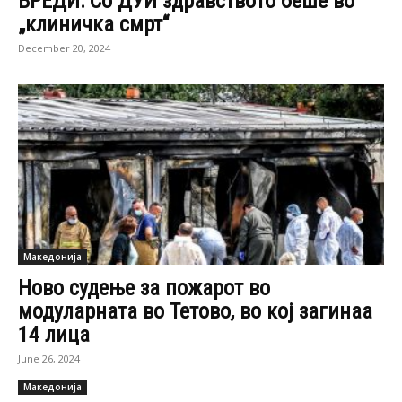
ВРЕДИ: Со ДУИ здравството беше во
„клиничка смрт“
December 20, 2024
Македонија
Ново судење за пожарот во
модуларната во Тетово, во кој загинаа
14 лица
June 26, 2024
Македонија