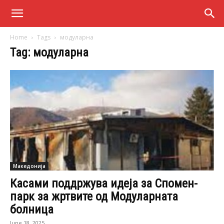
Home
Tags
модуларна
Tag: модуларна
Македонија
Касами поддржува идеја за Спомен-
парк за жртвите од Модуларната
болница
June 18, 2025