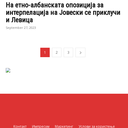
На етно-албанската опозиција за
интерпелација на Јовески се приклучи
и Левица
September 27, 2023
1
2
3
Контакт
Импресум
Маркетинг
Услови за користење