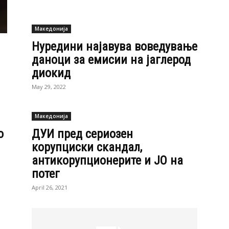
May 29, 2022
Македонија
о
ДУИ пред сериозен
корупциски скандал,
антикорупционерите и ЈО на
потег
April 26, 2021