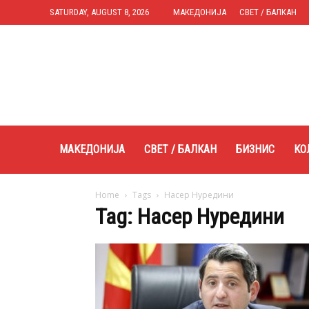
SATURDAY, AUGUST 8, 2026
МАКЕДОНИЈА
СВЕТ / БАЛКАН
Expres.mk
МАКЕДОНИЈА
СВЕТ / БАЛКАН
БИЗНИС
КО
Home
Tags
Насер Нуредини
Tag: Насер Нуредини