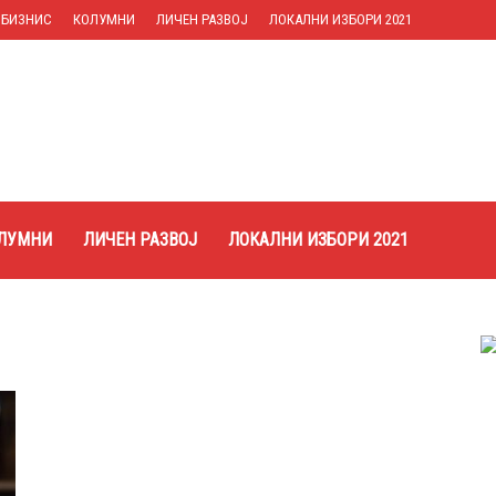
БИЗНИС
КОЛУМНИ
ЛИЧЕН РАЗВОЈ
ЛОКАЛНИ ИЗБОРИ 2021
ЛУМНИ
ЛИЧЕН РАЗВОЈ
ЛОКАЛНИ ИЗБОРИ 2021
Македонија
Нуредини најавува воведување
даноци за емисии на јаглерод
диокид