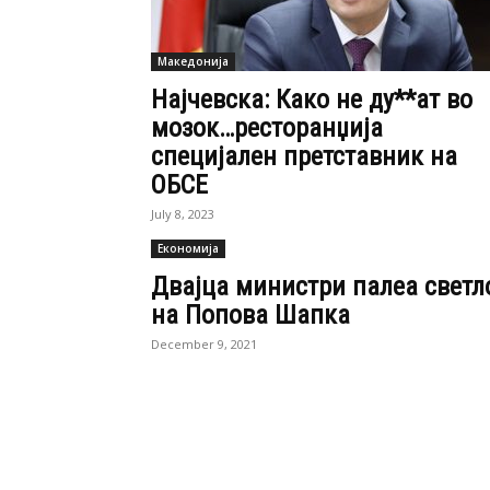
Македонија
Најчевска: Како не ду**ат во
мозок…ресторанџија
специјален претставник на
ОБСЕ
July 8, 2023
Економија
Двајца министри палеа светл
на Попова Шапка
December 9, 2021
Популарно
Груевска-Маџоска за