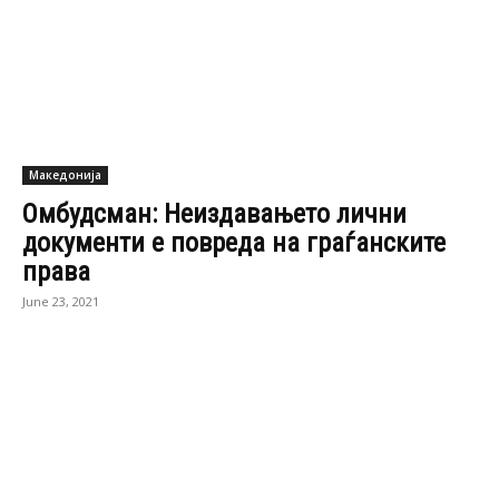
документи е повреда на граѓанските
права
June 23, 2021
Македонија
Арсовски: Зибери да се изјасни за
непочитувањето на Законот за судови
од страна на Иван...
June 15, 2021
Македонија
Итно носење на законот за
државјанство побара Зибери
April 28, 2021