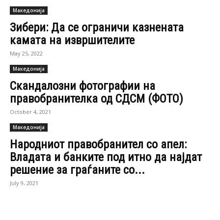
Македонија
Зибери: Да се ограничи казнената
камата на извршителите
May 25, 2022
Македонија
Скандалозни фотографии на
правобранителка од СДСМ (ФОТО)
October 4, 2021
Македонија
Народниот правобранител со апел:
Владата и банките под итно да најдат
решение за граѓаните со...
July 9, 2021
Македонија
Омбудсман: Неиздавањето лични