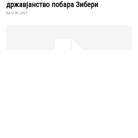
Контакт
Импресум
Маркетинг
Услови за користење
© Expres.mk. Сите права се задржани.