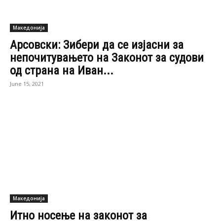
Македонија
Кандидатот за прв Албанец премиер ќе
стане народен правобранител
January 25, 2021
1
2