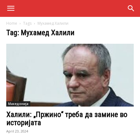
Home
Tags
Мухамед Халили
Tag: Мухамед Халили
Македонија
Халили: „Пржино“ треба да замине во
историјата
April 23, 2024