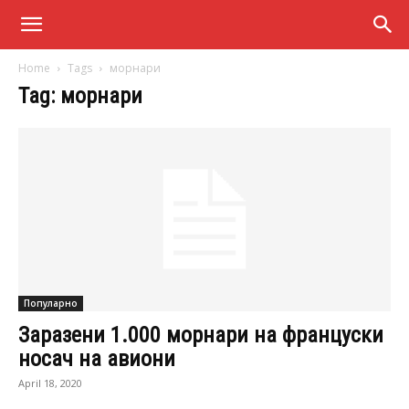
Home
Tags
морнари
Tag: морнари
Популарно
Заразени 1.000 морнари на француски
носач на авиони
April 18, 2020