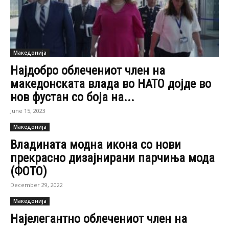
Македонија
Најдобро облечениот член на
македонската влада во НАТО дојде во
нов фустан со боја на...
June 15, 2023
Македонија
Владината модна икона со нови
прекрасно дизајнирани парчиња мода
(ФОТО)
December 29, 2022
Македонија
Најелегантно облечениот член на