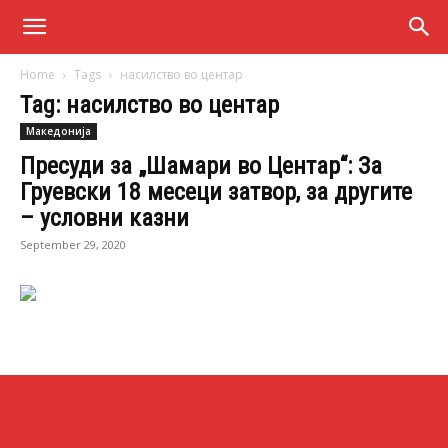
Home
Tags
насилство во центар
Tag: насилство во центар
Македонија
Пресуди за „Шамари во Центар“: За
Груевски 18 месеци затвор, за другите
– условни казни
September 29, 2020