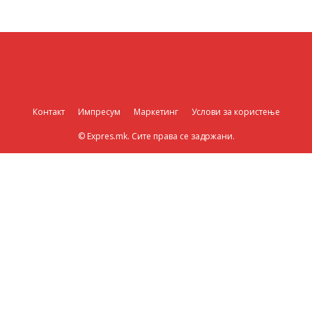
Контакт
Импресум
Маркетинг
Услови за користење
© Expres.mk. Сите права се задржани.