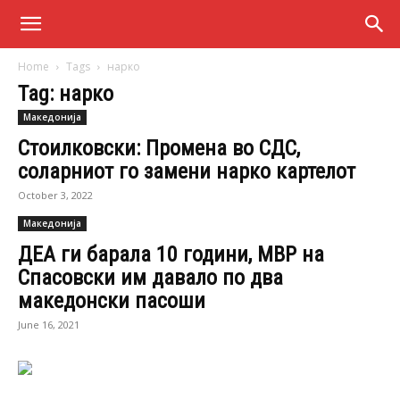
Home
Tags
нарко
Tag: нарко
Македонија
Стоилковски: Промена во СДС,
соларниот го замени нарко картелот
October 3, 2022
Македонија
ДЕА ги барала 10 години, МВР на
Спасовски им давало по два
македонски пасоши
June 16, 2021