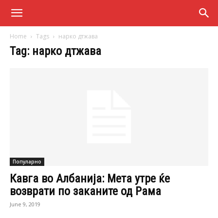
Home
Tags
нарко дтжава
Tag: нарко дтжава
Популарно
Кавга во Албанија: Мета утре ќе
возврати по заканите од Рама
June 9, 2019