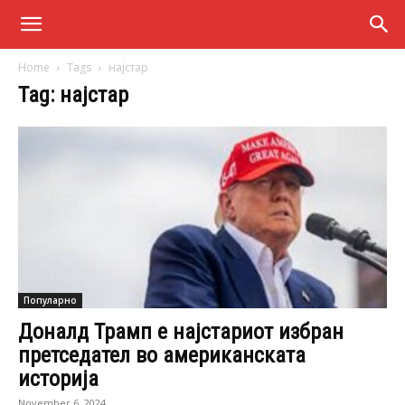
Home
Tags
најстар
Tag: најстар
Популарно
Доналд Трамп е најстариот избран
претседател во американската
историја
November 6, 2024