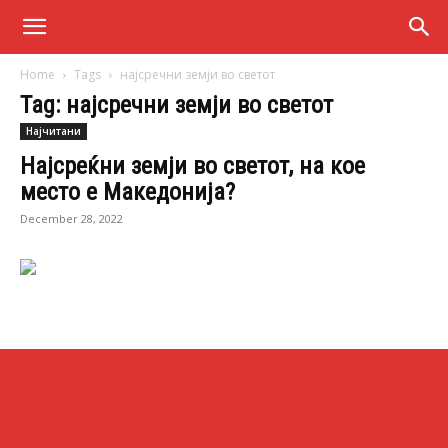
Home
Tags
најсречни земји во светот
Tag: најсречни земји во светот
Најчитани
Најсреќни земји во светот, на кое
место е Македонија?
December 28, 2022