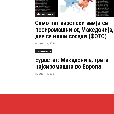
Македонија
Само пет европски земји се
посиромашни од Македонија,
две се наши соседи (ФОТО)
August 27, 2024
Економија
Еуростат: Македонија, трета
најсиромашна во Европа
August 19, 2021