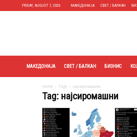
FRIDAY, AUGUST 7, 2026
МАКЕДОНИЈА
СВЕТ / БАЛКАН
БИ
Expres.mk
МАКЕДОНИЈА
СВЕТ / БАЛКАН
БИЗНИС
КО
Home
Tags
најсиромашни
Tag: најсиромашни