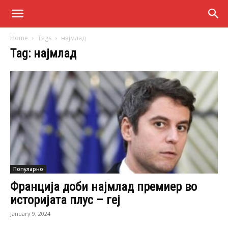
Home
Tags
најмлад
Tag: најмлад
Популарно
Франција доби најмлад премиер во
историјата плус – геј
January 9, 2024