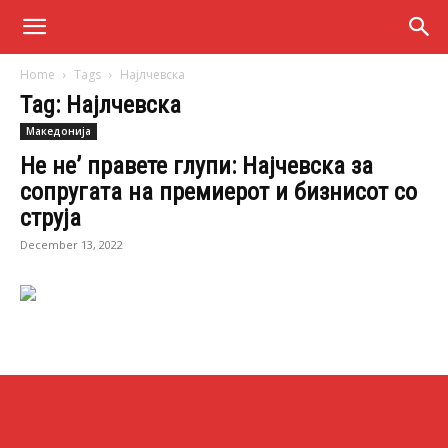
Home
Tags
Најлчевска
Tag: Најлчевска
Македонија
Не не’ правете глупи: Најчевска за
сопругата на премиерот и бизнисот со
струја
December 13, 2022