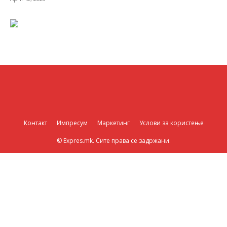
Контакт
Импресум
Маркетинг
Услови за користење
© Expres.mk. Сите права се задржани.