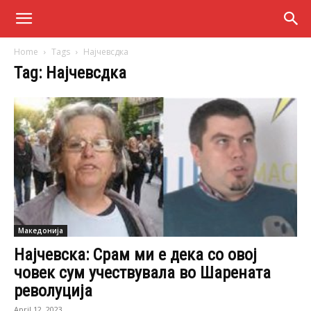
Home
Tags
Најчевсдка
Tag: Најчевсдка
Македонија
Најчевска: Срам ми е дека со овој
човек сум учествувала во Шарената
револуција
April 12, 2023