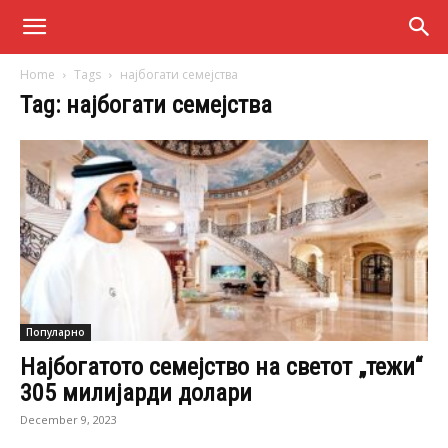
Home
Tags
најбогати семејства
Tag: најбогати семејства
Популарно
Најбогатото семејство на светот „тежи“
305 милијарди долари
December 9, 2023