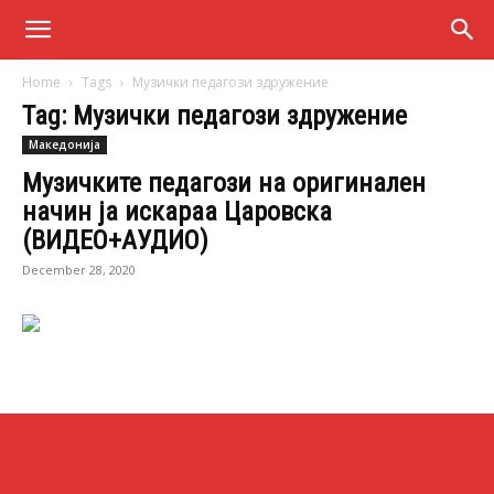
Home
Tags
Музички педагози здружение
Tag: Музички педагози здружение
Македонија
Музичките педагози на оригинален
начин ја искараа Царовска
(ВИДЕО+АУДИО)
December 28, 2020