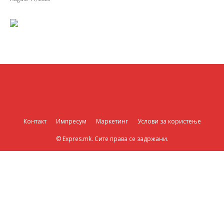
Контакт
Импресум
Маркетинг
Услови за користење
© Expres.mk. Сите права се задржани.