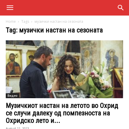
Home
Tags
музички настан на сезоната
Tag: музички настан на сезоната
Видео
Музичкиот настан на летото во Охрид
се случи далеку од помпезноста на
Охридско лето и...
August 11, 2023