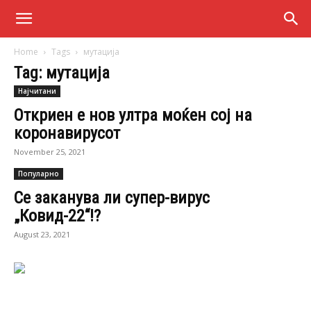
Home
Tags
мутација
Tag: мутација
Најчитани
Откриен е нов ултра моќен сој на
коронавирусот
November 25, 2021
Популарно
Се заканува ли супер-вирус
„Ковид-22“!?
August 23, 2021