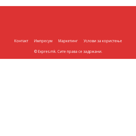
Контакт
Импресум
Маркетинг
Услови за користење
© Expres.mk. Сите права се задржани.