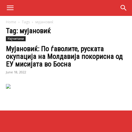
Home
Tags
мујановиќ
Tag: мујановиќ
Најчитани
Мујановиќ: По ѓаволите, руската
окупација на Молдавија покорисна од
ЕУ мисијата во Босна
June 18, 2022