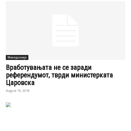
Вработувањата не се заради
референдумот, тврди министерката
Царовска
August 19, 2018
Контакт
Импресум
Маркетинг
Услови за користење
© Expres.mk. Сите права се задржани.