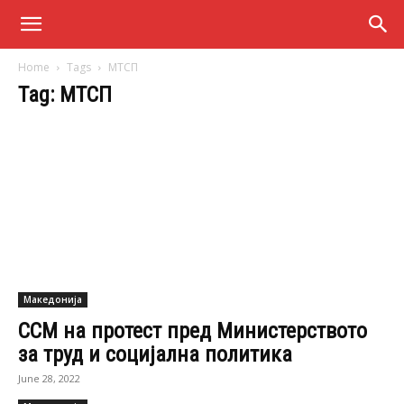
Home
Tags
МТСП
Tag: МТСП
Македонија
ССМ на протест пред Министерството
за труд и социјална политика
June 28, 2022
Македонија
Мизрахи не ја есапи „Северна“, на прес
пред табла со Република Македонија
February 6, 2020