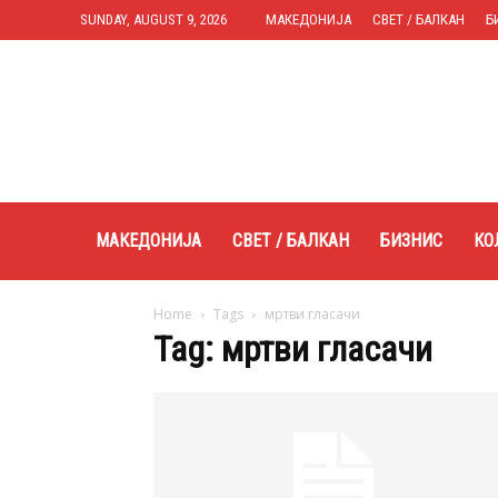
SUNDAY, AUGUST 9, 2026
МАКЕДОНИЈА
СВЕТ / БАЛКАН
Б
Expres.mk
МАКЕДОНИЈА
СВЕТ / БАЛКАН
БИЗНИС
КО
Home
Tags
мртви гласачи
Tag: мртви гласачи