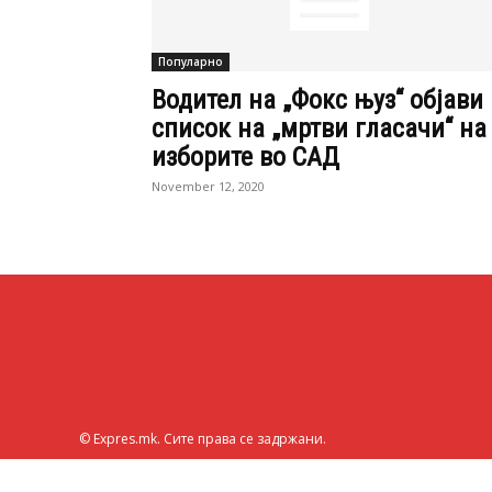
Популарно
Водител на „Фокс њуз“ објави
список на „мртви гласачи“ на
изборите во САД
November 12, 2020
© Expres.mk. Сите права се задржани.