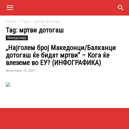
Home
Tags
мртви дотогаш
Tag: мртви дотогаш
Македонија
,,Најголем број Македонци/Балканци
дотогаш ќе бидат мртви” – Кога ќе
влеземе во ЕУ? (ИНФОГРАФИКА)
November 13, 2021