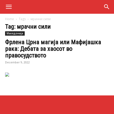
Home
Tags
мрачни сили
Tag: мрачни сили
Македонија
Фрлена Црна магија или Мафијашка
рака: Дебата за хаосот во
правосудството
December 9, 2022