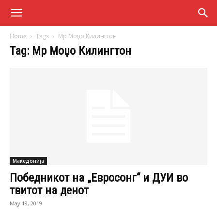
Home
Tags
Мр Моџо Килингтон
Tag: Мр Моџо Килингтон
Македонија
Победникот на „Евросонг“ и ДУИ во
твитот на денот
May 19, 2019