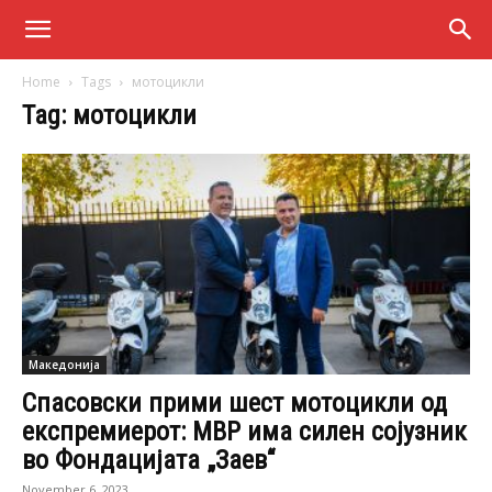
Home
Tags
мотоцикли
Tag: мотоцикли
Македонија
Спасовски прими шест мотоцикли од
експремиерот: МВР има силен сојузник
во Фондацијата „Заев“
November 6, 2023