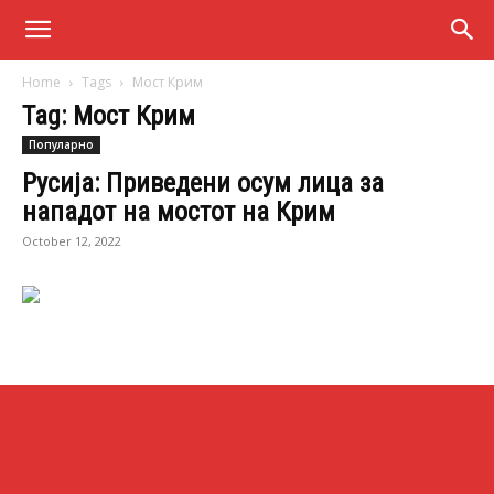
Home
Tags
Мост Крим
Tag: Мост Крим
Популарно
Русија: Приведени осум лица за
нападот на мостот на Крим
October 12, 2022