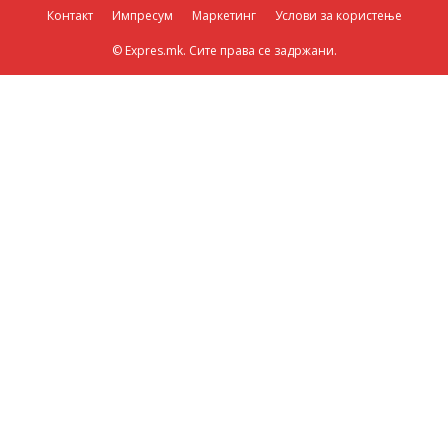
Контакт
Импресум
Маркетинг
Услови за користење
© Expres.mk. Сите права се задржани.