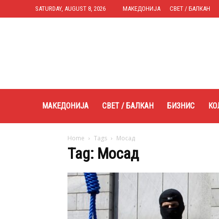
SATURDAY, AUGUST 8, 2026
МАКЕДОНИЈА
СВЕТ / БАЛКАН
Expres.mk
МАКЕДОНИЈА
СВЕТ / БАЛКАН
БИЗНИС
КО
Home
Tags
Мосад
Tag: Мосад