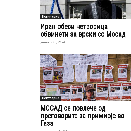
Популарно
Иран обеси четворица
обвинети за врски со Мосад
January 29, 2024
Популарно
МОСАД се повлече од
преговорите за примирје во
Газа