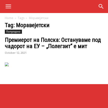
Home
Tags
Моравејетски
Tag: Моравејетски
Популарно
Премиерот на Полска: Остануваме под
чадорот на ЕУ – „Полегзит“ е мит
October 12, 2021