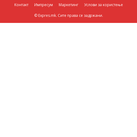
Контакт
Импресум
Маркетинг
Услови за користење
© Expres.mk. Сите права се задржани.