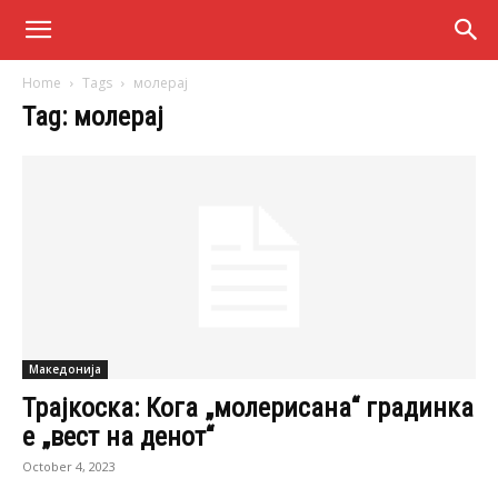
Home
Tags
молерај
Tag: молерај
Македонија
Трајкоска: Кога „молерисана“ градинка
е „вест на денот“
October 4, 2023