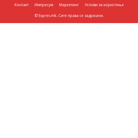
Контакт
Импресум
Маркетинг
Услови за користење
© Expres.mk. Сите права се задржани.