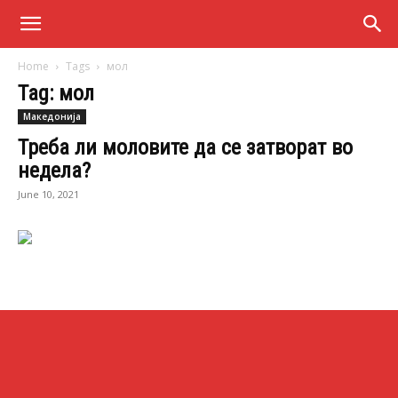
Home
Tags
мол
Tag: мол
Македонија
Треба ли моловите да се затворат во
недела?
June 10, 2021