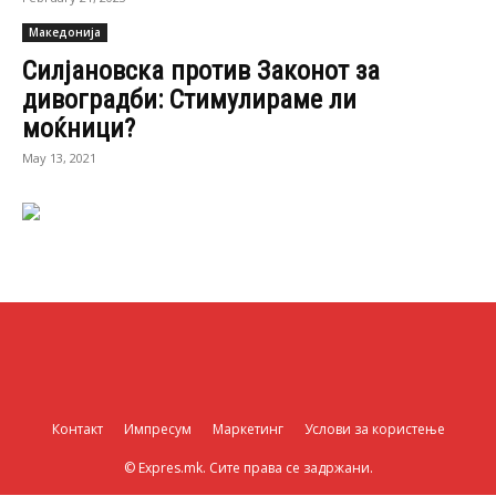
Македонија
Силјановска против Законот за
дивоградби: Стимулираме ли
моќници?
May 13, 2021
Контакт
Импресум
Маркетинг
Услови за користење
© Expres.mk. Сите права се задржани.