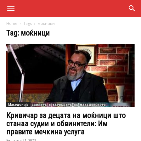
Home
Tags
моќници
Tag: моќници
Македонија
Кривичар за децата на моќници што
станаа судии и обвинители: Им
правите мечкина услуга
February 21, 2023