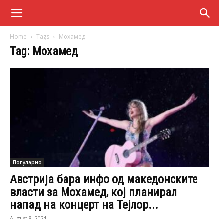
Home
Tags
Мохамед
Tag: Мохамед
Популарно
Австрија бара инфо од македонските
власти за Мохамед, кој планирал
напад на концерт на Тејлор...
August 8, 2024