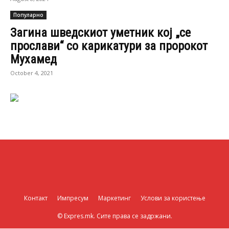
Популарно
Загина шведскиот уметник кој „се
прослави“ со карикатури за пророкот
Мухамед
October 4, 2021
Контакт
Импресум
Маркетинг
Услови за користење
© Expres.mk. Сите права се задржани.