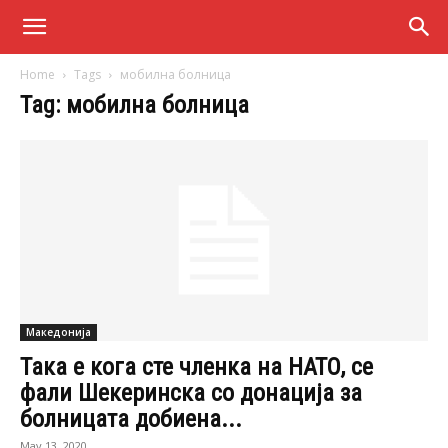
Home
Tags
мобилна болница
Tag: мобилна болница
Македонија
Така е кога сте членка на НАТО, се
фали Шекеринска со донација за
болницата добиена...
May 13, 2020