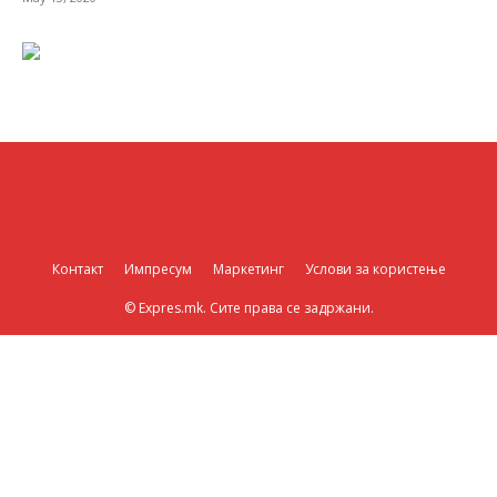
Контакт
Импресум
Маркетинг
Услови за користење
© Expres.mk. Сите права се задржани.