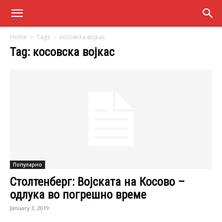
Home
Tags
косовска војкас
Tag: косовска војкас
Популарно
Столтенберг: Војската на Косово –
одлука во погрешно време
January 3, 2019