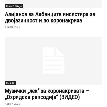
Македонија
Алијанса за Албанците инсистира за
двојазичност и во коронакриза
April 8, 2020
Видео
Музички „лек“ за коронакризата –
„Охридска рапсодија“ (ВИДЕО)
April 7, 2020