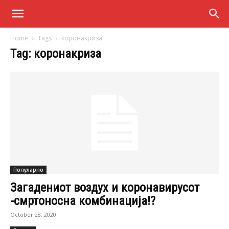
Home
Tags
коронакриза
Tag: коронакриза
Популарно
Загадениот воздух и коронавирусот
-смртоносна комбинација!?
October 28, 2020