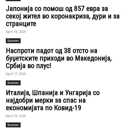
Јапонија со помош од 857 евра за
секој жител во коронакриза, дури и за
странците
April 18, 2020
Бизнис
Наспроти падот од 38 отсто на
буџетските приходи во Македонија,
Србија во плус!
April 17, 2020
Бизнис
Италија, Шпанија и Унгарија со
најдобри мерки за спас на
економијата по Ковид-19
April 16, 2020
Бизнис