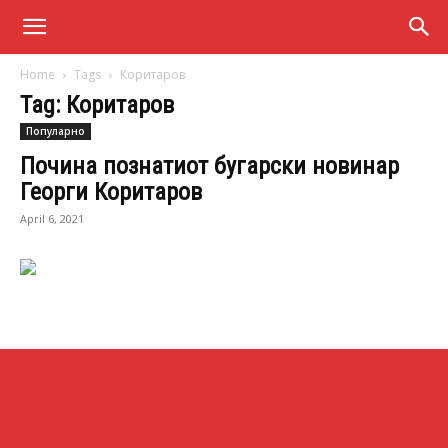
Home
Tags
Коритаров
Tag: Коритаров
Популарно
Почина познатиот бугарски новинар
Георги Коритаров
April 6, 2021