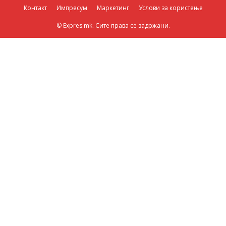
Контакт
Импресум
Маркетинг
Услови за користење
© Expres.mk. Сите права се задржани.