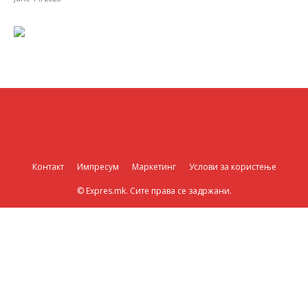
Контакт
Импресум
Маркетинг
Услови за користење
© Expres.mk. Сите права се задржани.