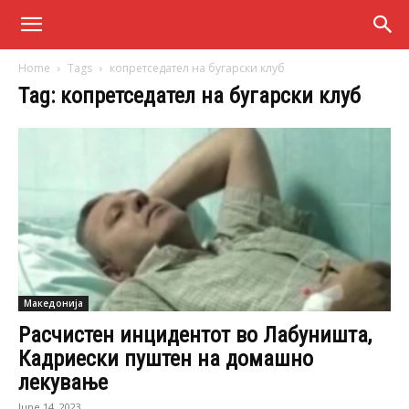
Home
Tags
копретседател на бугарски клуб
Tag: копретседател на бугарски клуб
Македонија
Расчистен инцидентот во Лабуништа,
Кадриески пуштен на домашно
лекување
June 14, 2023