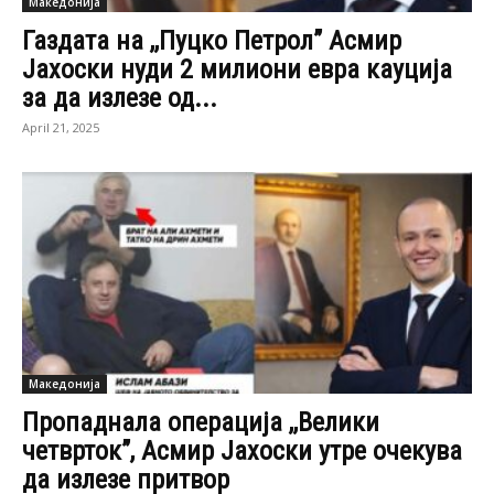
Македонија
Газдата на ,,Пуцко Петрол” Асмир
Јахоски нуди 2 милиони евра кауција
за да излезе од...
April 21, 2025
Македонија
Пропаднала операција ,,Велики
четврток”, Асмир Јахоски утре очекува
да излезе притвор