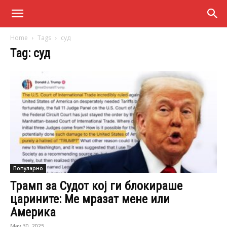
Home
Tags
суд
Tag: суд
Популарно
Трамп за Судот кој ги блокираше
царините: Ме мразат мене или
Америка
May 30, 2025