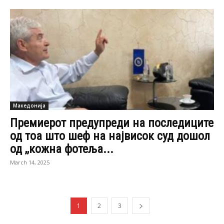
Македонија
Премиерот предупреди на последиците
од тоа што шеф на највисок суд дошол
од ,,кожна фотеља...
March 14, 2025
1
2
3