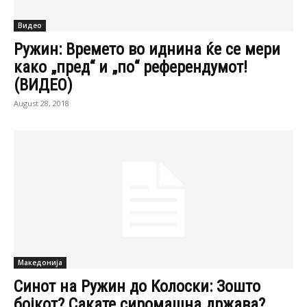
Видео
Ружин: Времето во иднина ќе се мери
како „пред“ и „по“ референдумот!
(ВИДЕО)
August 28, 2018
Македонија
Синот на Ружин до Колоски: Зошто
бојкот? Сакате сиромашна држава?