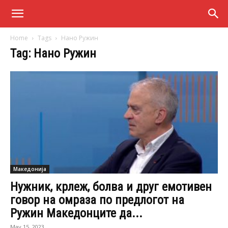
Home
Tags
Нано Ружин
Tag: Нано Ружин
Македонија
Нужник, крлеж, болва и друг емотивен
говор на омраза по предлогот на
Ружин Македонците да...
May 15, 2023