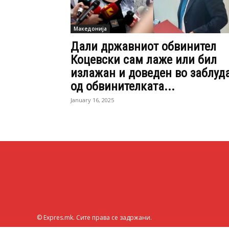
Македонија
Дали државниот обвинител
Коцевски сам лаже или бил
излажан и доведен во заблуд
од обвинителката...
January 16, 2025
© Expres.mk. Сите права се задржани.