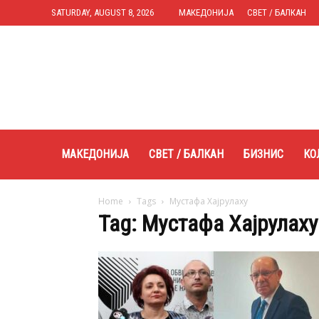
SATURDAY, AUGUST 8, 2026
МАКЕДОНИЈА
СВЕТ / БАЛКАН
Expres.mk
МАКЕДОНИЈА
СВЕТ / БАЛКАН
БИЗНИС
КО
Home
Tags
Мустафа Хајрулаху
Tag: Мустафа Хајрулаху