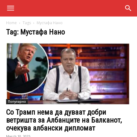
Home
Tags
Мустафа Нано
Tag: Мустафа Нано
Популарно
Со Трамп нема да дуваат добри
ветришта за Албанците на Балканот,
очекува албански дипломат
March 10, 2025