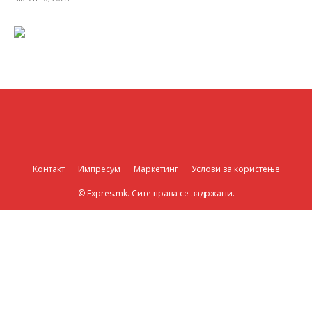
Контакт
Импресум
Маркетинг
Услови за користење
© Expres.mk. Сите права се задржани.