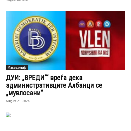
Македонија
ДУИ: „ВРЕДИ““ вреѓа дека
административците Албанци се
„мувлосани“
August 21, 2024