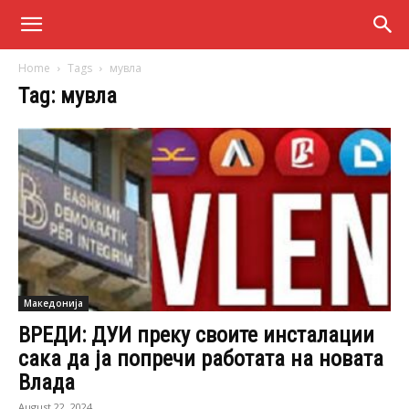
Home
Tags
мувла
Tag: мувла
Македонија
ВРЕДИ: ДУИ преку своите инсталации
сака да ја попречи работата на новата
Влада
August 22, 2024