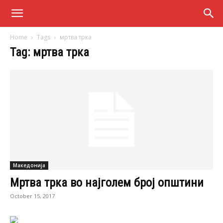
Home
Tags
мртва трка
Tag: мртва трка
Македонија
Мртва трка во најголем број општини
October 15, 2017