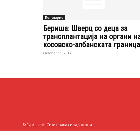
Популарно
Бериша: Шверц со деца за
трансплантација на органи н
косовско-албанската граница
October 11, 2017
© Expres.mk. Сите права се задржани.