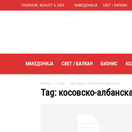
THURSDAY, AUGUST 6, 2026
МАКЕДОНИЈА
СВЕТ / БАЛКАН
Expres.mk
МАКЕДОНИЈА
СВЕТ / БАЛКАН
БИЗНИС
КО
Home
Tags
косовско-албанска граница
Tag: косовско-албанск