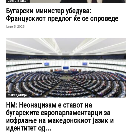
Свет / Балкан
Бугарски министер убедува:
Францускиот предлог ќе се спроведе
June 5, 2025
Македонија
НМ: Неонацизам е ставот на
бугарските европарламентарци за
исфрлање на македонскиот јазик и
идентитет од...