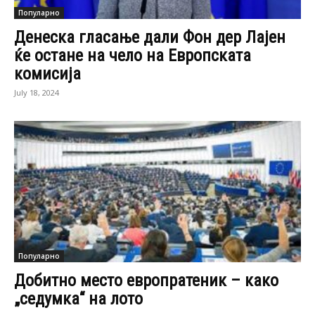
Популарно
Денеска гласање дали Фон дер Лајен
ќе остане на чело на Европскaта
комисија
July 18, 2024
Популарно
Добитно место европратеник – како
„седумка“ на лото