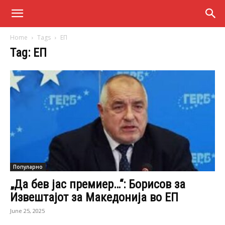
Home
Tags
ЕП
Tag: ЕП
Популарно
„Да бев јас премиер…“: Борисов за
Извештајот за Македонија во ЕП
June 25, 2025