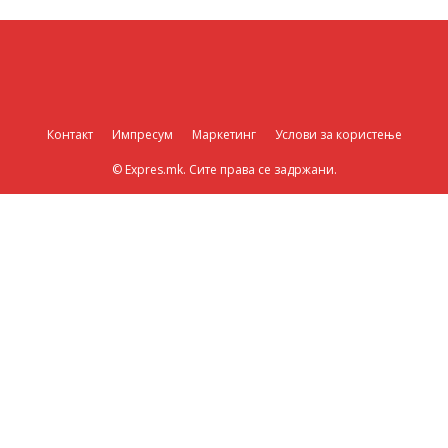
Контакт
Импресум
Маркетинг
Услови за користење
© Expres.mk. Сите права се задржани.