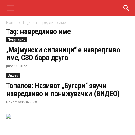
Home
Tags
навредливо име
Tag: навредливо име
Популарно
„Мајмунски сипаници“ е навредливо
име, СЗО бара друго
June 18, 2022
Видео
Топалов: Називот „Бугари“ звучи
навредливо и понижувачки (ВИДЕО)
November 28, 2020